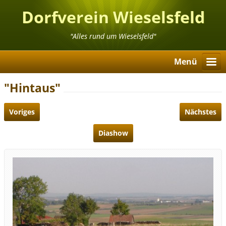
Dorfverein Wieselsfeld
"Alles rund um Wieselsfeld"
Menü
"Hintaus"
Voriges
Nächstes
Diashow