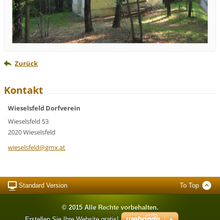
Zurück
Kontakt
Wieselsfeld Dorfverein
Wieselsfeld 53
2020 Wieselsfeld
wieselsf
eld@gmx.
at
Standard Version
To Top
© 2015 Alle Rechte vorbehalten.
Erstellen Sie Ihre Website gratis!