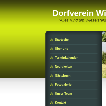
Dorfverein Wi
"Alles rund um Wieselsfeld
Startseite
Über uns
Terminkalender
Neuigkeiten
Gästebuch
Fotogalerie
Unser Team
Kontakt