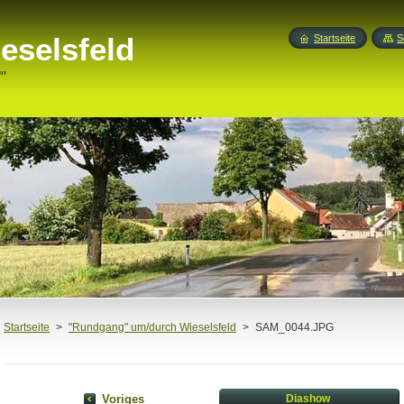
eselsfeld
Startseite
S
"
Startseite
>
"Rundgang" um/durch Wieselsfeld
>
SAM_0044.JPG
Voriges
Diashow