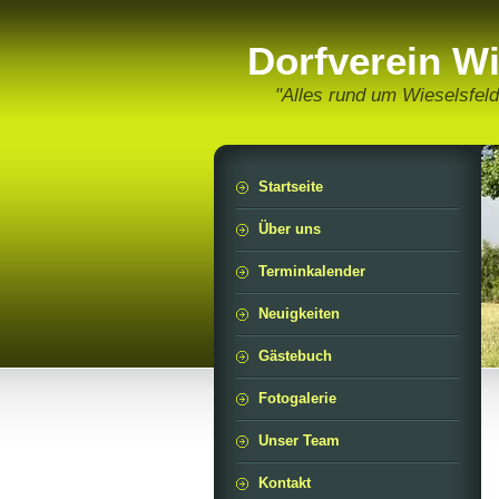
Dorfverein Wi
"Alles rund um Wieselsfeld
Startseite
Über uns
Terminkalender
Neuigkeiten
Gästebuch
Fotogalerie
Unser Team
Kontakt