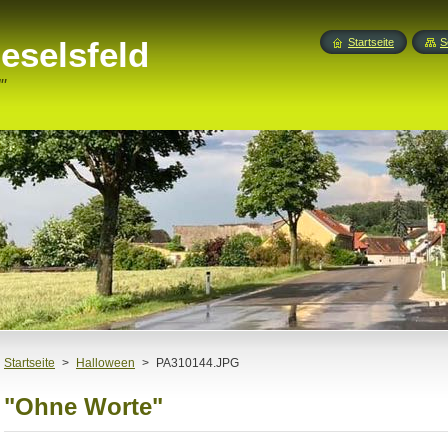
eselsfeld
Startseite
S
"
Startseite
>
Halloween
>
PA310144.JPG
"Ohne Worte"