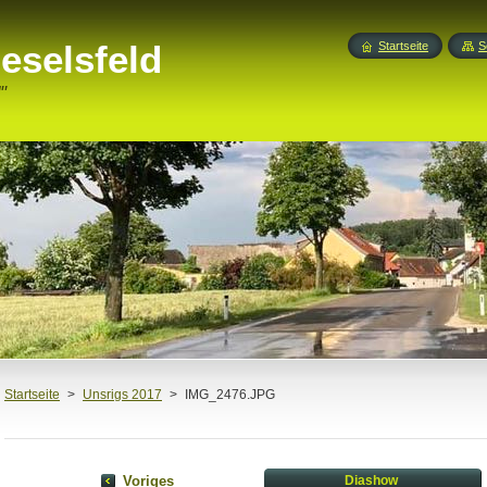
eselsfeld
Startseite
S
"
Startseite
>
Unsrigs 2017
>
IMG_2476.JPG
Voriges
Diashow