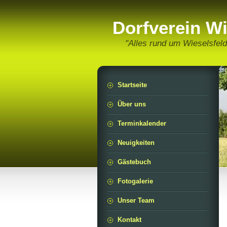
Dorfverein Wi
"Alles rund um Wieselsfeld
Startseite
Über uns
Terminkalender
Neuigkeiten
Gästebuch
Fotogalerie
Unser Team
Kontakt