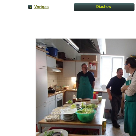
Voriges
Diashow