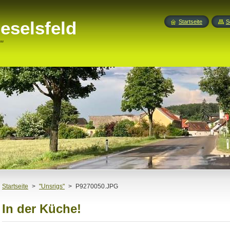
eselsfeld
Startseite
S
"
Startseite
>
"Unsrigs"
>
P9270050.JPG
In der Küche!