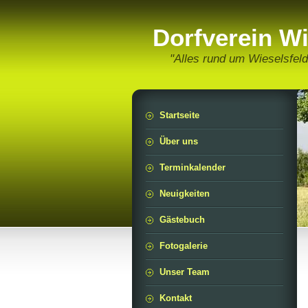
Dorfverein Wi
"Alles rund um Wieselsfeld
Startseite
Über uns
Terminkalender
Neuigkeiten
Gästebuch
Fotogalerie
Unser Team
Kontakt