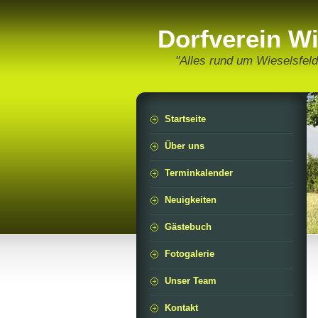
Dorfverein Wi
"Alles rund um Wieselsfeld
Startseite
Über uns
Terminkalender
Neuigkeiten
Gästebuch
Fotogalerie
Unser Team
Kontakt