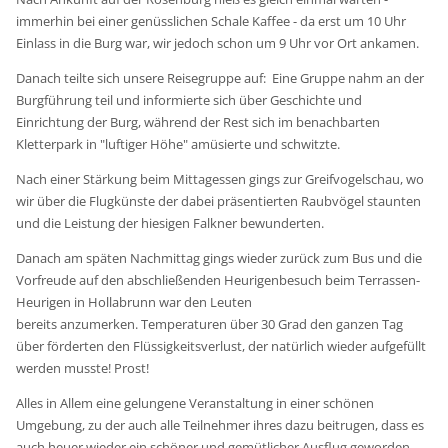
immerhin bei einer genüsslichen Schale Kaffee - da erst um 10 Uhr
Einlass in die Burg war, wir jedoch schon um 9 Uhr vor Ort ankamen.
Danach teilte sich unsere Reisegruppe auf: Eine Gruppe nahm an der
Burgführung teil und informierte sich über Geschichte und
Einrichtung der Burg, während der Rest sich im benachbarten
Kletterpark in "luftiger Höhe" amüsierte und schwitzte.
Nach einer Stärkung beim Mittagessen gings zur Greifvogelschau, wo
wir über die Flugkünste der dabei präsentierten Raubvögel staunten
und die Leistung der hiesigen Falkner bewunderten.
Danach am späten Nachmittag gings wieder zurück zum Bus und die
Vorfreude auf den abschließenden Heurigenbesuch beim Terrassen-
Heurigen in Hollabrunn war den Leuten
bereits anzumerken. Temperaturen über 30 Grad den ganzen Tag
über förderten den Flüssigkeitsverlust, der natürlich wieder aufgefüllt
werden musste! Prost!
Alles in Allem eine gelungene Veranstaltung in einer schönen
Umgebung, zu der auch alle Teilnehmer ihres dazu beitrugen, dass es
auch heuer wieder ein schöner und gemütlicher Ausflug geworden